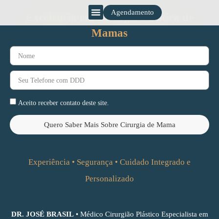
Agendamento
Excelência em Cirurgia Plástica de
Mamas
Aceito receber contato deste site.
Quero Saber Mais Sobre Cirurgia de Mama
Experiência • Segurança • Cuidado Integrado e
Personalizado
DR. JOSÉ BRASIL
• Médico Cirurgião Plástico Especialista em