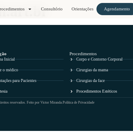
.art.br
rocedimentos
Consultório
Orientações
Agendamento
ção
Procedimentos
a Inicial
Corpo e Contorno Corporal
e o médico
Cirurgias da mama
ntações para Pacientes
Cirurgias da face
tesia
Procedimentos Estéticos
eitos reservados. Feito por Victor Miranda.
Política de Privacidade