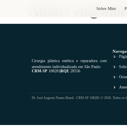
Autor:
eu@mimi
Sobre Mim
P
Navega
Págin
Cirurgia plástica estética e reparadora com
atendimento individualizado em São Paulo.
Sobr
CRM-SP
108281
RQE
28556
Orie
Anes
Dr. José Augusto Nunes Brasil - CRM SP 108281 © 2026. Todos os dir